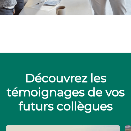
Nos métiers
Stages
Alternance
Nos avantages
Nos valeurs RH
Le Groupe Crédit Agricole
Découvrez les
témoignages de vos
futurs collègues