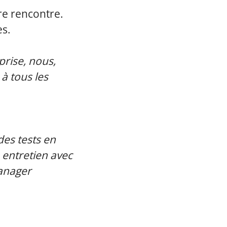
re rencontre.
es.
prise, nous,
à tous les
des tests en
n entretien avec
anager