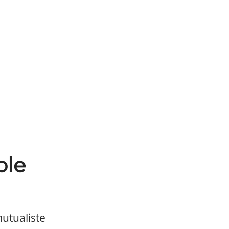
ole
utualiste