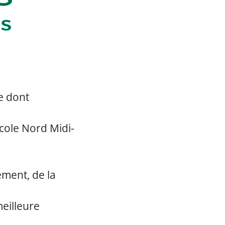
e dont
icole Nord Midi-
ement, de la
meilleure