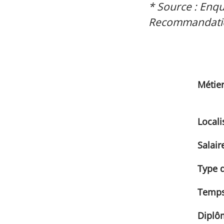
* Source : Enqu
Recommandatio
Métie
Locali
Salair
Type d
Temps 
Diplô